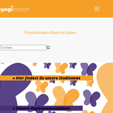
Zum
Inhalt
springen
Veranstaltungsschlagwort
pilates
Keine
Ergebnisse
» Hier findest Du unsere Studionews
» Unsere Hygienemassnahmen