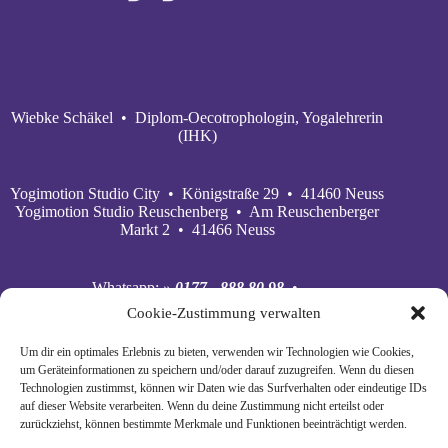
Wiebke Schäkel • Diplom-Oecotrophologin, Yogalehrerin
(IHK)
Yogimotion Studio City • Königstraße 29 • 41460 Neuss
Yogimotion Studio Reuschenberg • Am Reuschenberger
Markt 2 • 41466 Neuss
Whatsapp:
» 0177 - 888 80 98
•
Mobil:
» 0177 - 888 80 98
•
Cookie-Zustimmung verwalten
E‑Mail:
» wiebke@yogimotion.de
•
Facebook:
» yogawiebke
• Instagram:
» yogawiebke
•
Um dir ein optimales Erlebnis zu bieten, verwenden wir Technologien wie Cookies,
Youtube:
» yogimotion
• XING:
» Wiebke Schäkel
um Geräteinformationen zu speichern und/oder darauf zuzugreifen. Wenn du diesen
Technologien zustimmst, können wir Daten wie das Surfverhalten oder eindeutige IDs
auf dieser Website verarbeiten. Wenn du deine Zustimmung nicht erteilst oder
zurückziehst, können bestimmte Merkmale und Funktionen beeinträchtigt werden.