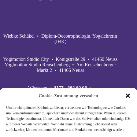
Wiebke Schäkel • Diplom-Oecotrophologin, Yogalehrerin
(IHK)
Yogimotion Studio City • Königstraße 29 • 41460 Neuss
Yogimotion Studio Reuschenberg • Am Reuschenberger
Markt 2 • 41466 Neuss
Whatsapp:
» 0177 - 888 80 98
•
Mobil:
» 0177 - 888 80 98
•
Cookie-Zustimmung verwalten
E‑Mail:
» wiebke@yogimotion.de
•
Facebook:
» yogawiebke
• Instagram:
» yogawiebke
•
Um dir ein optimales Erlebnis zu bieten, verwenden wir Technologien wie Cookies,
Youtube:
» yogimotion
• XING:
» Wiebke Schäkel
um Geräteinformationen zu speichern und/oder darauf zuzugreifen. Wenn du diesen
Technologien zustimmst, können wir Daten wie das Surfverhalten oder eindeutige IDs
auf dieser Website verarbeiten. Wenn du deine Zustimmung nicht erteilst oder
zurückziehst, können bestimmte Merkmale und Funktionen beeinträchtigt werden.