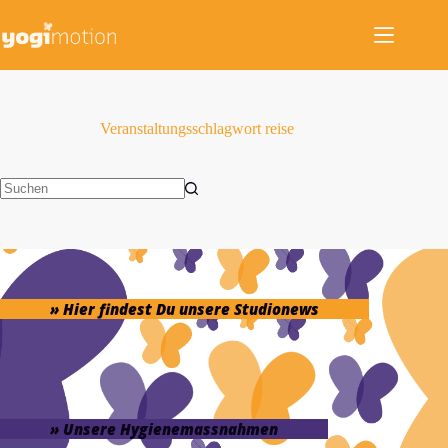
Zum
Inhalt
springen
Veranstaltungsschlagwort
reise
Keine
Ergebnisse
» Hier findest Du unsere Studionews
» Unsere Hygienemassnahmen