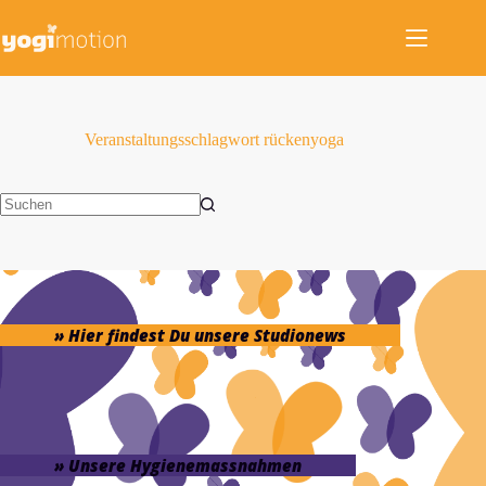
Zum
Inhalt
springen
Veranstaltungsschlagwort
rückenyoga
Keine
Ergebnisse
» Hier findest Du unsere Studionews
» Unsere Hygienemassnahmen