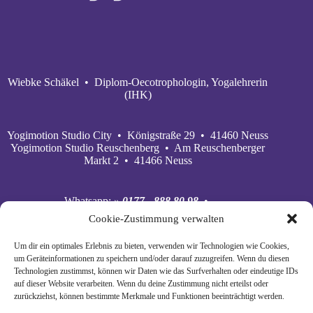
Wiebke Schäkel • Diplom-Oecotrophologin, Yogalehrerin
(IHK)
Yogimotion Studio City • Königstraße 29 • 41460 Neuss
Yogimotion Studio Reuschenberg • Am Reuschenberger
Markt 2 • 41466 Neuss
Whatsapp:
» 0177 - 888 80 98
•
Mobil:
» 0177 - 888 80 98
•
Cookie-Zustimmung verwalten
E‑Mail:
» wiebke@yogimotion.de
•
Facebook:
» yogawiebke
• Instagram:
» yogawiebke
•
Um dir ein optimales Erlebnis zu bieten, verwenden wir Technologien wie Cookies,
Youtube:
» yogimotion
• XING:
» Wiebke Schäkel
um Geräteinformationen zu speichern und/oder darauf zuzugreifen. Wenn du diesen
Technologien zustimmst, können wir Daten wie das Surfverhalten oder eindeutige IDs
auf dieser Website verarbeiten. Wenn du deine Zustimmung nicht erteilst oder
zurückziehst, können bestimmte Merkmale und Funktionen beeinträchtigt werden.