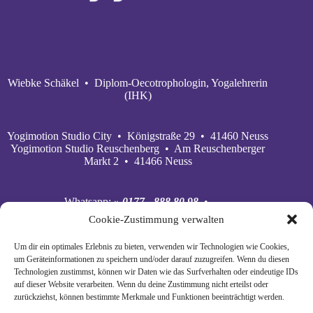
Wiebke Schäkel • Diplom-Oecotrophologin, Yogalehrerin
(IHK)
Yogimotion Studio City • Königstraße 29 • 41460 Neuss
Yogimotion Studio Reuschenberg • Am Reuschenberger
Markt 2 • 41466 Neuss
Whatsapp:
» 0177 - 888 80 98
•
Mobil:
» 0177 - 888 80 98
•
Cookie-Zustimmung verwalten
E‑Mail:
» wiebke@yogimotion.de
•
Facebook:
» yogawiebke
• Instagram:
» yogawiebke
•
Um dir ein optimales Erlebnis zu bieten, verwenden wir Technologien wie Cookies,
Youtube:
» yogimotion
• XING:
» Wiebke Schäkel
um Geräteinformationen zu speichern und/oder darauf zuzugreifen. Wenn du diesen
Technologien zustimmst, können wir Daten wie das Surfverhalten oder eindeutige IDs
auf dieser Website verarbeiten. Wenn du deine Zustimmung nicht erteilst oder
zurückziehst, können bestimmte Merkmale und Funktionen beeinträchtigt werden.