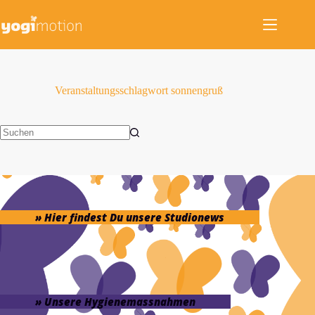
Zum
Inhalt
springen
Veranstaltungsschlagwort
sonnengruß
Keine
Ergebnisse
» Hier findest Du unsere Studionews
» Unsere Hygienemassnahmen