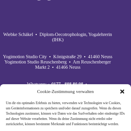
Wiebke Schäkel • Diplom-Oecotrophologin, Yogalehrerin
(IHK)
Yogimotion Studio City • Königstraße 29 • 41460 Neuss
Yogimotion Studio Reuschenberg • Am Reuschenberger
Markt 2 • 41466 Neuss
Whatsapp:
» 0177 - 888 80 98
•
Mobil:
» 0177 - 888 80 98
•
Cookie-Zustimmung verwalten
E‑Mail:
» wiebke@yogimotion.de
•
Facebook:
» yogawiebke
• Instagram:
» yogawiebke
•
Um dir ein optimales Erlebnis zu bieten, verwenden wir Technologien wie Cookies,
Youtube:
» yogimotion
• XING:
» Wiebke Schäkel
um Geräteinformationen zu speichern und/oder darauf zuzugreifen. Wenn du diesen
Technologien zustimmst, können wir Daten wie das Surfverhalten oder eindeutige IDs
auf dieser Website verarbeiten. Wenn du deine Zustimmung nicht erteilst oder
zurückziehst, können bestimmte Merkmale und Funktionen beeinträchtigt werden.