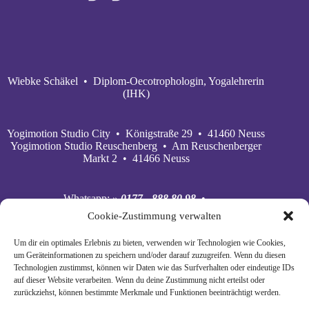
Wiebke Schäkel • Diplom-Oecotrophologin, Yogalehrerin
(IHK)
Yogimotion Studio City • Königstraße 29 • 41460 Neuss
Yogimotion Studio Reuschenberg • Am Reuschenberger
Markt 2 • 41466 Neuss
Whatsapp:
» 0177 - 888 80 98
•
Mobil:
» 0177 - 888 80 98
•
Cookie-Zustimmung verwalten
E‑Mail:
» wiebke@yogimotion.de
•
Facebook:
» yogawiebke
• Instagram:
» yogawiebke
•
Um dir ein optimales Erlebnis zu bieten, verwenden wir Technologien wie Cookies,
Youtube:
» yogimotion
• XING:
» Wiebke Schäkel
um Geräteinformationen zu speichern und/oder darauf zuzugreifen. Wenn du diesen
Technologien zustimmst, können wir Daten wie das Surfverhalten oder eindeutige IDs
auf dieser Website verarbeiten. Wenn du deine Zustimmung nicht erteilst oder
zurückziehst, können bestimmte Merkmale und Funktionen beeinträchtigt werden.