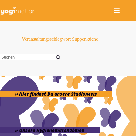
Zum
Inhalt
springen
Veranstaltungsschlagwort
Suppenküche
Keine
Ergebnisse
» Hier findest Du unsere Studionews
» Unsere Hygienemassnahmen