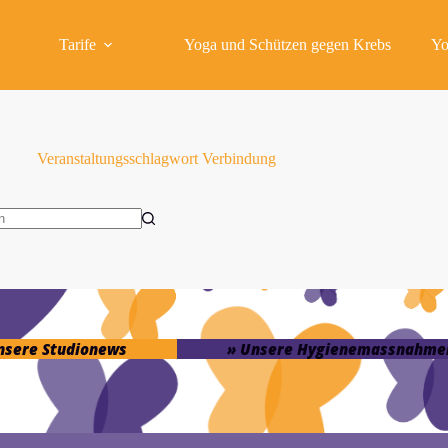
Tarife
Yoga und Schützen gegen Krebs
Yo
Veranstaltungsschlagwort
Verbindung
isse
unsere Studionews
» Unsere Hygienemassnahme