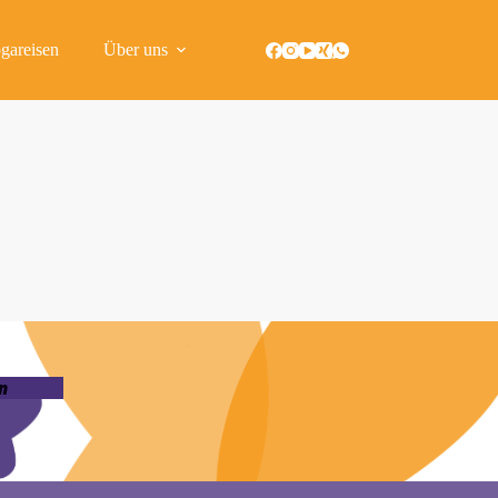
gareisen
Über uns
n