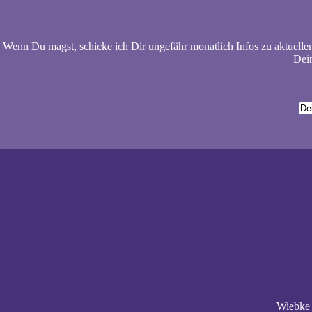
Wenn Du magst, schicke ich Dir ungefähr monatlich Infos zu aktuelle
Dein
Wiebke 