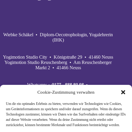
Wiebke Schäkel • Diplom-Oecotrophologin, Yogalehrerin
(IHK)
Yogimotion Studio City • Königstraße 29 • 41460 Neuss
Yogimotion Studio Reuschenberg • Am Reuschenberger
Markt 2 • 41466 Neuss
Whatsapp:
» 0177 - 888 80 98
•
Mobil:
» 0177 - 888 80 98
•
Cookie-Zustimmung verwalten
E‑Mail:
» wiebke@yogimotion.de
•
Facebook:
» yogawiebke
• Instagram:
» yogawiebke
•
Um dir ein optimales Erlebnis zu bieten, verwenden wir Technologien wie Cookies,
Youtube:
» yogimotion
• XING:
» Wiebke Schäkel
um Geräteinformationen zu speichern und/oder darauf zuzugreifen. Wenn du diesen
Technologien zustimmst, können wir Daten wie das Surfverhalten oder eindeutige IDs
auf dieser Website verarbeiten. Wenn du deine Zustimmung nicht erteilst oder
zurückziehst, können bestimmte Merkmale und Funktionen beeinträchtigt werden.