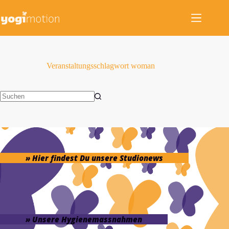
Zum
Inhalt
springen
Veranstaltungsschlagwort
woman
Keine
Ergebnisse
» Hier findest Du unsere Studionews
» Unsere Hygienemassnahmen