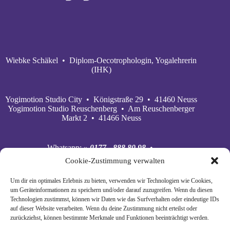
Wiebke Schäkel • Diplom-Oecotrophologin, Yogalehrerin
(IHK)
Yogimotion Studio City • Königstraße 29 • 41460 Neuss
Yogimotion Studio Reuschenberg • Am Reuschenberger
Markt 2 • 41466 Neuss
Whatsapp:
» 0177 - 888 80 98
•
Mobil:
» 0177 - 888 80 98
•
Cookie-Zustimmung verwalten
E‑Mail:
» wiebke@yogimotion.de
•
Facebook:
» yogawiebke
• Instagram:
» yogawiebke
•
Um dir ein optimales Erlebnis zu bieten, verwenden wir Technologien wie Cookies,
Youtube:
» yogimotion
• XING:
» Wiebke Schäkel
um Geräteinformationen zu speichern und/oder darauf zuzugreifen. Wenn du diesen
Technologien zustimmst, können wir Daten wie das Surfverhalten oder eindeutige IDs
auf dieser Website verarbeiten. Wenn du deine Zustimmung nicht erteilst oder
zurückziehst, können bestimmte Merkmale und Funktionen beeinträchtigt werden.