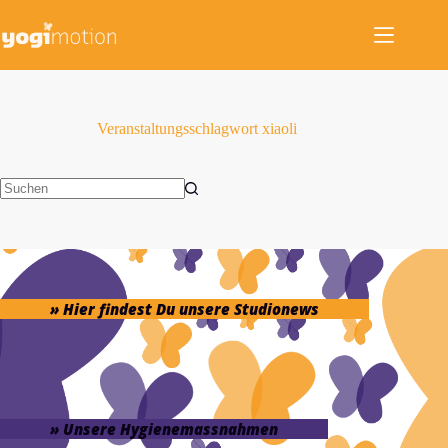
Zum
Inhalt
springen
Veranstaltungsschlagwort
xiaoli
Keine
Ergebnisse
» Hier findest Du unsere Studionews
» Unsere Hygienemassnahmen