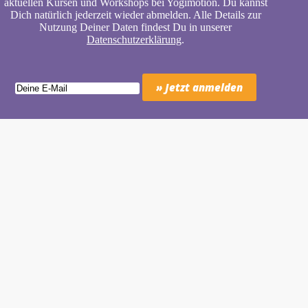
aktuellen Kursen und Workshops bei Yogimotion. Du kannst
Dich natürlich jederzeit wieder abmelden. Alle Details zur
Nutzung Deiner Daten findest Du in unserer
Datenschutzerklärung
.
Wiebke Schäkel • Diplom-Oecotrophologin, Yogalehrerin
(IHK)