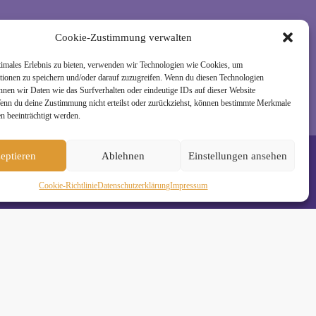
rzeit wieder abmelden. Alle Details zur Nutzung
Cookie-Zustimmung verwalten
timales Erlebnis zu bieten, verwenden wir Technologien wie Cookies, um
tionen zu speichern und/oder darauf zuzugreifen. Wenn du diesen Technologien
nnen wir Daten wie das Surfverhalten oder eindeutige IDs auf dieser Website
Wenn du deine Zustimmung nicht erteilst oder zurückziehst, können bestimmte Merkmale
n beeinträchtigt werden.
eptieren
Ablehnen
Einstellungen ansehen
Cookie-Richtlinie
Daten­schutz­erklä­rung
Impressum