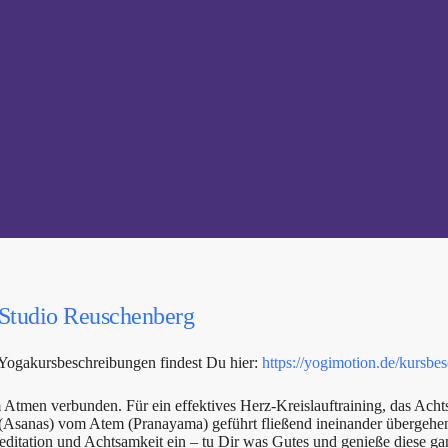
Studio Reuschenberg
 Yogakursbeschreibungen findest Du hier:
https://yogimotion.de/kursbe
men verbunden. Für ein effektives Herz-Kreislauftraining, das Achts
en (Asanas) vom Atem (Pranayama) geführt fließend ineinander überg
ditation und Achtsamkeit ein – tu Dir was Gutes und genieße diese gan