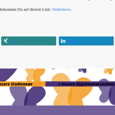
s bekommst Du auf diesem Link:
Studionews.
teilen
mitteilen
unsere Studionews
» Unsere Hygienemassnahme