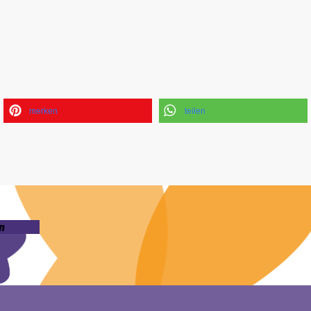
merken
teilen
n