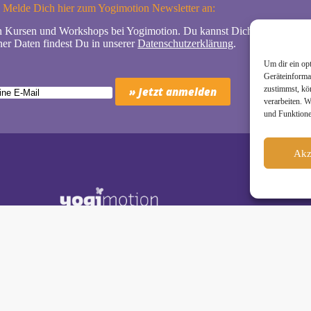
Melde Dich hier zum Yogimotion Newsletter an:
n Kursen und Workshops bei Yogimotion. Du kannst Dich natürlich jede
er Daten findest Du in unserer
Datenschutzerklärung
.
Um dir ein op
Geräteinforma
zustimmst, kö
verarbeiten. 
und Funktione
Akz
Schäkel • Diplom-Oecotrophologin, Yogalehrerin (IHK)