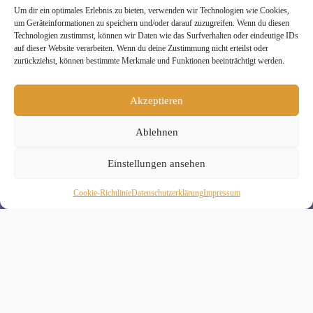
» Unsere Hygienemassnahmen
Um dir ein optimales Erlebnis zu bieten, verwenden wir Technologien wie Cookies,
um Geräteinformationen zu speichern und/oder darauf zuzugreifen. Wenn du diesen
Technologien zustimmst, können wir Daten wie das Surfverhalten oder eindeutige IDs
auf dieser Website verarbeiten. Wenn du deine Zustimmung nicht erteilst oder
zurückziehst, können bestimmte Merkmale und Funktionen beeinträchtigt werden.
Melde Dich hier zum Yogimotion Newsletter an:
Akzeptieren
Wenn Du magst, schicke ich Dir ungefähr monatlich Infos zu
Ablehnen
aktuellen Kursen und Workshops bei Yogimotion. Du kannst
Dich natürlich jederzeit wieder abmelden. Alle Details zur
Nutzung Deiner Daten findest Du in unserer
Einstellungen ansehen
Datenschutzerklärung
.
Cookie-Richtlinie
Daten­schutz­erklä­rung
Impressum