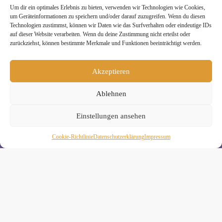
» Unsere Hygienemassnahmen
Um dir ein optimales Erlebnis zu bieten, verwenden wir Technologien wie Cookies,
um Geräteinformationen zu speichern und/oder darauf zuzugreifen. Wenn du diesen
Technologien zustimmst, können wir Daten wie das Surfverhalten oder eindeutige IDs
auf dieser Website verarbeiten. Wenn du deine Zustimmung nicht erteilst oder
zurückziehst, können bestimmte Merkmale und Funktionen beeinträchtigt werden.
Melde Dich hier zum Yogimotion Newsletter an:
Akzeptieren
Wenn Du magst, schicke ich Dir ungefähr monatlich Infos zu
Ablehnen
aktuellen Kursen und Workshops bei Yogimotion. Du kannst
Dich natürlich jederzeit wieder abmelden. Alle Details zur
Nutzung Deiner Daten findest Du in unserer
Einstellungen ansehen
Datenschutzerklärung
.
Cookie-Richtlinie
Daten­schutz­erklä­rung
Impressum