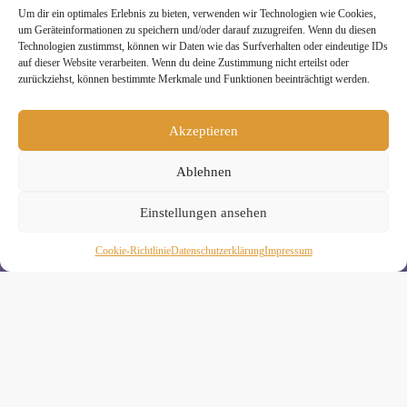
» Unsere Hygienemassnahmen
Um dir ein optimales Erlebnis zu bieten, verwenden wir Technologien wie Cookies,
um Geräteinformationen zu speichern und/oder darauf zuzugreifen. Wenn du diesen
Technologien zustimmst, können wir Daten wie das Surfverhalten oder eindeutige IDs
auf dieser Website verarbeiten. Wenn du deine Zustimmung nicht erteilst oder
zurückziehst, können bestimmte Merkmale und Funktionen beeinträchtigt werden.
Melde Dich hier zum Yogimotion Newsletter an:
Akzeptieren
Wenn Du magst, schicke ich Dir ungefähr monatlich Infos zu
Ablehnen
aktuellen Kursen und Workshops bei Yogimotion. Du kannst
Dich natürlich jederzeit wieder abmelden. Alle Details zur
Nutzung Deiner Daten findest Du in unserer
Einstellungen ansehen
Datenschutzerklärung
.
Cookie-Richtlinie
Daten­schutz­erklä­rung
Impressum