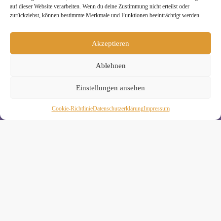
auf dieser Website verarbeiten. Wenn du deine Zustimmung nicht erteilst oder
zurückziehst, können bestimmte Merkmale und Funktionen beeinträchtigt werden.
Melde Dich hier zum Yogimotion Newsletter an:
Akzeptieren
Wenn Du magst, schicke ich Dir ungefähr monatlich Infos zu
aktuellen Kursen und Workshops bei Yogimotion. Du kannst
Dich natürlich jederzeit wieder abmelden. Alle Details zur
Ablehnen
Nutzung Deiner Daten findest Du in unserer
Datenschutzerklärung
.
Einstellungen ansehen
Cookie-Richtlinie
Daten­schutz­erklä­rung
Impressum