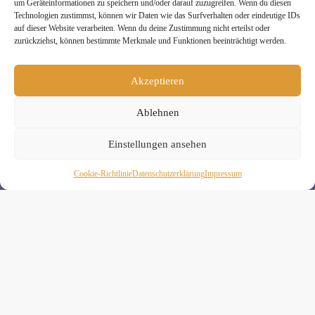
um Geräteinformationen zu speichern und/oder darauf zuzugreifen. Wenn du diesen
Technologien zustimmst, können wir Daten wie das Surfverhalten oder eindeutige IDs
auf dieser Website verarbeiten. Wenn du deine Zustimmung nicht erteilst oder
zurückziehst, können bestimmte Merkmale und Funktionen beeinträchtigt werden.
Melde Dich hier zum Yogimotion Newsletter an:
Akzeptieren
Wenn Du magst, schicke ich Dir ungefähr monatlich Infos zu
aktuellen Kursen und Workshops bei Yogimotion. Du kannst
Ablehnen
Dich natürlich jederzeit wieder abmelden. Alle Details zur
Nutzung Deiner Daten findest Du in unserer
Datenschutzerklärung
.
Einstellungen ansehen
Cookie-Richtlinie
Daten­schutz­erklä­rung
Impressum