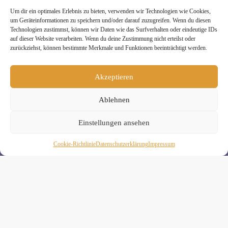
Um dir ein optimales Erlebnis zu bieten, verwenden wir Technologien wie Cookies,
» Unsere Hygienemassnahmen
um Geräteinformationen zu speichern und/oder darauf zuzugreifen. Wenn du diesen
Technologien zustimmst, können wir Daten wie das Surfverhalten oder eindeutige IDs
auf dieser Website verarbeiten. Wenn du deine Zustimmung nicht erteilst oder
zurückziehst, können bestimmte Merkmale und Funktionen beeinträchtigt werden.
Akzeptieren
Melde Dich hier zum Yogimotion Newsletter an:
Wenn Du magst, schicke ich Dir ungefähr monatlich Infos zu
Ablehnen
aktuellen Kursen und Workshops bei Yogimotion. Du kannst
Dich natürlich jederzeit wieder abmelden. Alle Details zur
Nutzung Deiner Daten findest Du in unserer
Einstellungen ansehen
Datenschutzerklärung
.
Cookie-Richtlinie
Daten­schutz­erklä­rung
Impressum