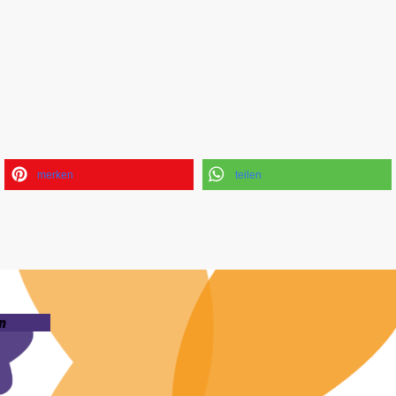
merken
teilen
n