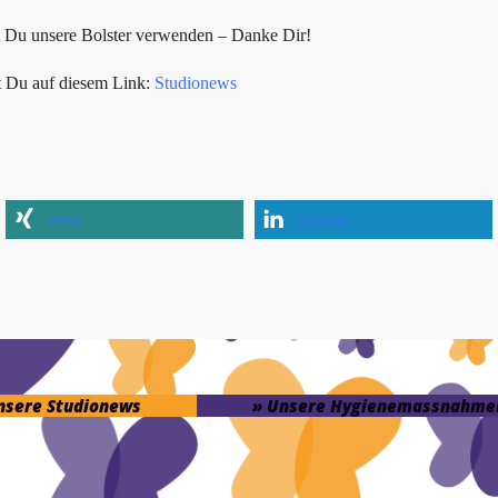
t Du unsere Bolster verwenden – Danke Dir!
t Du auf diesem Link:
Studionews
teilen
mitteilen
unsere Studionews
» Unsere Hygienemassnahme