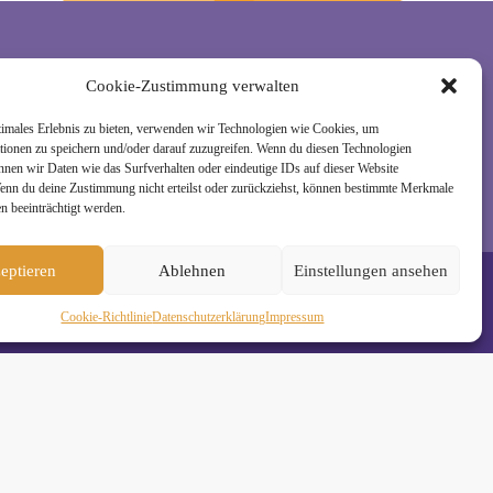
Cookie-Zustimmung verwalten
rzeit wieder abmelden. Alle Details zur Nutzung
timales Erlebnis zu bieten, verwenden wir Technologien wie Cookies, um
tionen zu speichern und/oder darauf zuzugreifen. Wenn du diesen Technologien
nnen wir Daten wie das Surfverhalten oder eindeutige IDs auf dieser Website
Wenn du deine Zustimmung nicht erteilst oder zurückziehst, können bestimmte Merkmale
n beeinträchtigt werden.
eptieren
Ablehnen
Einstellungen ansehen
Cookie-Richtlinie
Daten­schutz­erklä­rung
Impressum