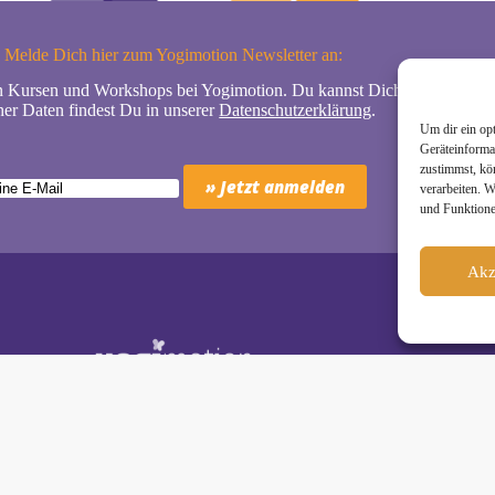
Melde Dich hier zum Yogimotion Newsletter an:
n Kursen und Workshops bei Yogimotion. Du kannst Dich natürlich jede
er Daten findest Du in unserer
Datenschutzerklärung
.
Um dir ein op
Geräteinforma
zustimmst, kö
verarbeiten. 
und Funktione
Akz