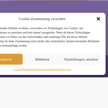
Cookie-Zustimmung verwalten
rzeit wieder abmelden. Alle Details zur Nutzung
timales Erlebnis zu bieten, verwenden wir Technologien wie Cookies, um
tionen zu speichern und/oder darauf zuzugreifen. Wenn du diesen Technologien
nnen wir Daten wie das Surfverhalten oder eindeutige IDs auf dieser Website
Wenn du deine Zustimmung nicht erteilst oder zurückziehst, können bestimmte Merkmale
n beeinträchtigt werden.
eptieren
Ablehnen
Einstellungen ansehen
Cookie-Richtlinie
Daten­schutz­erklä­rung
Impressum