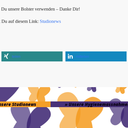
t Du unsere Bolster verwenden – Danke Dir!
t Du auf diesem Link:
Studionews
teilen
mitteilen
unsere Studionews
» Unsere Hygienemassnahme