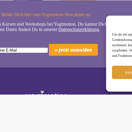
Melde Dich hier zum Yogimotion Newsletter an:
n Kursen und Workshops bei Yogimotion. Du kannst Dich natürlich jede
er Daten findest Du in unserer
Datenschutzerklärung
.
Um dir ein op
Geräteinforma
zustimmst, kö
verarbeiten. 
und Funktione
Akz