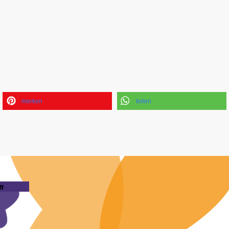
merken
teilen
n