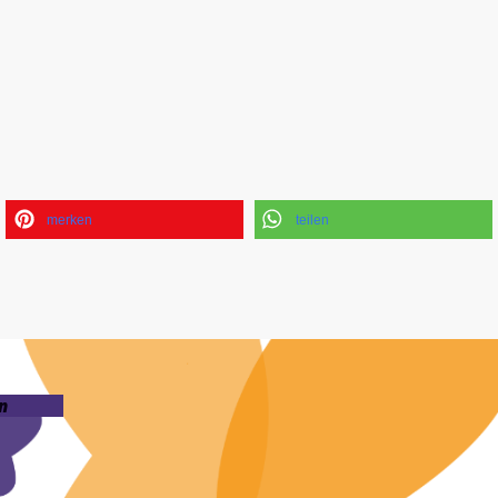
merken
teilen
n