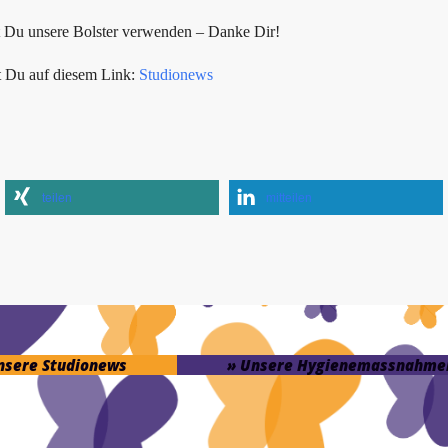
t Du unsere Bolster verwenden – Danke Dir!
t Du auf diesem Link:
Studionews
teilen
mitteilen
unsere Studionews
» Unsere Hygienemassnahme