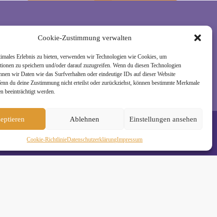
Cookie-Zustimmung verwalten
rzeit wieder abmelden. Alle Details zur Nutzung
timales Erlebnis zu bieten, verwenden wir Technologien wie Cookies, um
tionen zu speichern und/oder darauf zuzugreifen. Wenn du diesen Technologien
nnen wir Daten wie das Surfverhalten oder eindeutige IDs auf dieser Website
Wenn du deine Zustimmung nicht erteilst oder zurückziehst, können bestimmte Merkmale
n beeinträchtigt werden.
eptieren
Ablehnen
Einstellungen ansehen
Cookie-Richtlinie
Daten­schutz­erklä­rung
Impressum