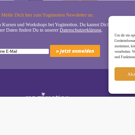
Melde Dich hier zum Yogimotion Newsletter an:
n Kursen und Workshops bei Yogimotion. Du kannst Dich natürlich jede
er Daten findest Du in unserer
Datenschutzerklärung
.
Um dir ein op
Geräteinforma
zustimmst, kö
verarbeiten. 
und Funktione
Akz