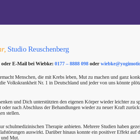
hr
,
Studio Reuschenberg
s oder E-Mail bei Wiebke:
0177 – 8888 098
oder
wiebke@yogimoti
 gemacht Menschen, die mit Krebs leben, Mut zu machen und ganz konkr
t die Volkskrankheit Nr. 1 in Deutschland und jeder von uns könnte pl
ken und Dich unterstützten den eigenen Körper wieder leichter zu spü
t oder nach Abschluss der Behandlungen wieder zu neuer Kraft zurück
n stellen.
r schulmedizinischen Therapie anbieten. Mehrere Studien haben gezeig
hlafstörungen auswirkt. Darüber hinaus konnte ein positiver Effekt a
n und Mut.