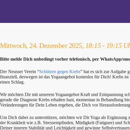
Mittwoch, 24. Dezember 2025,
18:15 - 19:15 U
Bitte melde Dich unbedingt vorher telefonisch, per WhatsApp/sm
Der Neusser Verein “
Schützen gegen Krebs
” hat es sich zur Aufgabe
finanziell, deswegen ist das Yogaangebot kostenlos für Dich! Krebs is
einen Schlag.
Wir möchten Dir mit unserem Yogaangebot Kraft und Entspannung schen
gerade die Diagnose Krebs erhalten hast, momentan in Behandlung bis
Veränderungen für Dein Leben ergeben, die Dich vor Herausforderunge
Um Dich dabei zu unterstützen, möchten wir Dir Yoga als Ergänzung zu
der Krankheit wie z.B. Stressempfinden, Müdigkeit (Fatiguee) und Sc
Deiner inneren Stabilität und Leichtigkeit und gewinne Selbstvertraue