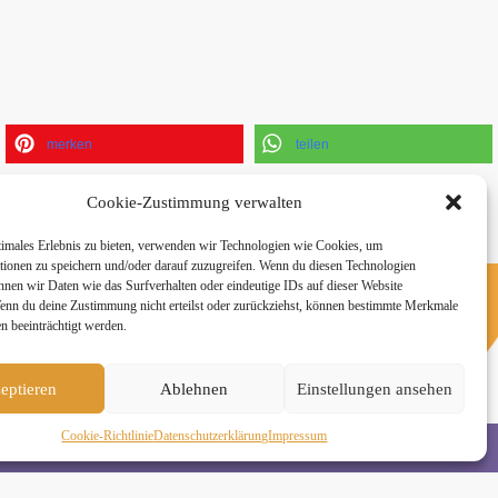
merken
teilen
Cookie-Zustimmung verwalten
timales Erlebnis zu bieten, verwenden wir Technologien wie Cookies, um
tionen zu speichern und/oder darauf zuzugreifen. Wenn du diesen Technologien
nnen wir Daten wie das Surfverhalten oder eindeutige IDs auf dieser Website
Wenn du deine Zustimmung nicht erteilst oder zurückziehst, können bestimmte Merkmale
n beeinträchtigt werden.
n
eptieren
Ablehnen
Einstellungen ansehen
Cookie-Richtlinie
Daten­schutz­erklä­rung
Impressum