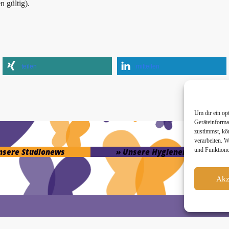
 gültig).
teilen
mitteilen
Um dir ein op
Geräteinforma
zustimmst, kö
verarbeiten. 
und Funktione
unsere Studionews
» Unsere Hygienemassnahme
Akz
Melde Dich hier zum Yogimotion Newsletter an: