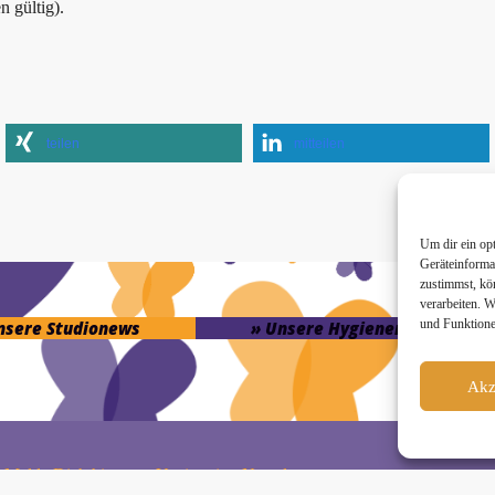
 gültig).
teilen
mitteilen
Um dir ein op
Geräteinforma
zustimmst, kö
verarbeiten. 
und Funktione
unsere Studionews
» Unsere Hygienemassnahme
Akz
Melde Dich hier zum Yogimotion Newsletter an: