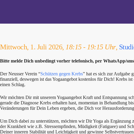
Mittwoch, 1. Juli 2026,
18:15 - 19:15 Uhr
,
Stud
Bitte melde Dich unbedingt vorher telefonisch, per WhatsApp/sm
Der Neusser Verein “
Schützen gegen Krebs
” hat es sich zur Aufgabe
finanziell, deswegen ist das Yogaangebot kostenlos für Dich! Krebs is
einen Schlag.
Wir möchten Dir mit unserem Yogaangebot Kraft und Entspannung schen
gerade die Diagnose Krebs erhalten hast, momentan in Behandlung bis
Veränderungen für Dein Leben ergeben, die Dich vor Herausforderunge
Um Dich dabei zu unterstützen, möchten wir Dir Yoga als Ergänzung zu
der Krankheit wie z.B. Stressempfinden, Müdigkeit (Fatiguee) und Sc
Deiner inneren Stabilität und Leichtigkeit und gewinne Selbstvertraue