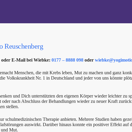
io Reuschenberg
s oder E-Mail bei Wiebke:
0177 – 8888 098
oder
wiebke@yogimoti
 gemacht Menschen, die mit Krebs leben, Mut zu machen und ganz konkr
t die Volkskrankheit Nr. 1 in Deutschland und jeder von uns könnte pl
ken und Dich unterstützten den eigenen Körper wieder leichter zu spü
t oder nach Abschluss der Behandlungen wieder zu neuer Kraft zurück
n stellen.
r schulmedizinischen Therapie anbieten. Mehrere Studien haben gezeig
hlafstörungen auswirkt. Darüber hinaus konnte ein positiver Effekt a
n und Mut.