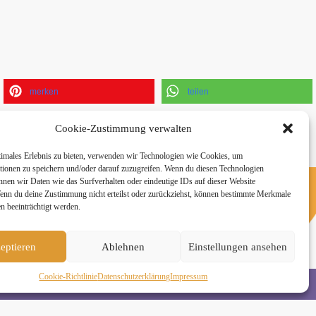
merken
teilen
Cookie-Zustimmung verwalten
timales Erlebnis zu bieten, verwenden wir Technologien wie Cookies, um
tionen zu speichern und/oder darauf zuzugreifen. Wenn du diesen Technologien
nnen wir Daten wie das Surfverhalten oder eindeutige IDs auf dieser Website
Wenn du deine Zustimmung nicht erteilst oder zurückziehst, können bestimmte Merkmale
n beeinträchtigt werden.
n
eptieren
Ablehnen
Einstellungen ansehen
Cookie-Richtlinie
Daten­schutz­erklä­rung
Impressum