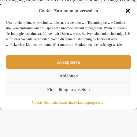
vorhanden) über der Alex Apotheke bei der Neusser Reha bzw. dem
Fitness Studio Clever Fit. Kostenlose Parkplätze gibt es in der
Cookie-Zustimmung verwalten
Parkbucht und auf dem REWE-Parkplatz – bitte immer mit
Parkscheibe (2 Stunden gültig).
Um dir ein optimales Erlebnis zu bieten, verwenden wir Technologien wie Cookies,
um Geräteinformationen zu speichern und/oder darauf zuzugreifen. Wenn du diesen
Technologien zustimmst, können wir Daten wie das Surfverhalten oder eindeutige IDs
Teile diesen Beitrag:
auf dieser Website verarbeiten. Wenn du deine Zustimmung nicht erteilst oder
zurückziehst, können bestimmte Merkmale und Funktionen beeinträchtigt werden.
twittern
teilen
teilen
Akzeptieren
mitteilen
merken
teilen
Ablehnen
teilen
Einstellungen ansehen
Cookie-Richtlinie
Daten­schutz­erklä­rung
Impressum
» Hier findest Du unsere Studionews