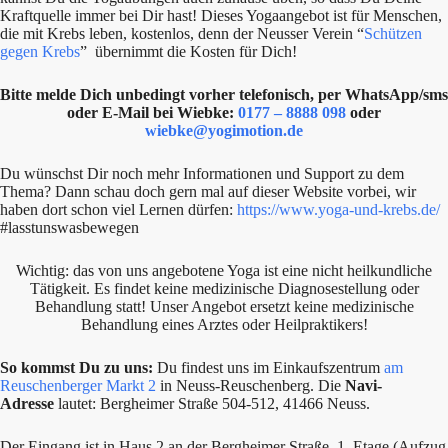
Kraftquelle immer bei Dir hast! Dieses Yogaangebot ist für Menschen,
die mit Krebs leben, kostenlos, denn der Neusser Verein “
Schützen
gegen Krebs
” übernimmt die Kosten für Dich!
Bitte melde Dich unbedingt vorher telefonisch, per WhatsApp/sms
oder E-Mail bei Wiebke:
0177 – 8888 098
oder
wiebke@yogimotion.de
Du wünschst Dir noch mehr Informationen und Support zu dem
Thema? Dann schau doch gern mal auf dieser Website vorbei, wir
haben dort schon viel Lernen dürfen:
https://www.yoga-und-krebs.de/
#lasstunswasbewegen
Wichtig: das von uns angebotene Yoga ist eine nicht heilkundliche
Tätigkeit. Es findet keine medizinische Diagnosestellung oder
Behandlung statt! Unser Angebot ersetzt keine medizinische
Behandlung eines Arztes oder Heilpraktikers!
So kommst Du zu uns:
Du findest uns im Einkaufszentrum
am
Reuschenberger Markt 2
in Neuss-Reuschenberg. Die
Navi-
Adresse
lautet: Bergheimer Straße 504-512, 41466 Neuss.
Der Eingang ist in Haus 2 an der Bergheimer Straße, 1. Etage (Aufzug