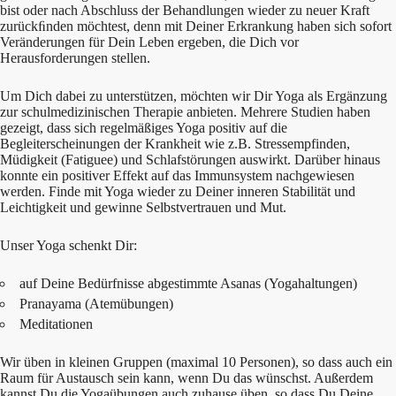
bist oder nach Abschluss der Behandlungen wieder zu neuer Kraft
zurückﬁnden möchtest, denn mit Deiner Erkrankung haben sich sofort
Veränderungen für Dein Leben ergeben, die Dich vor
Herausforderungen stellen.
Um Dich dabei zu unterstützen, möchten wir Dir Yoga als Ergänzung
zur schulmedizinischen Therapie anbieten. Mehrere Studien haben
gezeigt, dass sich regelmäßiges Yoga positiv auf die
Begleiterscheinungen der Krankheit wie z.B. Stressempfinden,
Müdigkeit (Fatiguee) und Schlafstörungen auswirkt. Darüber hinaus
konnte ein positiver Effekt auf das Immunsystem nachgewiesen
werden. Finde mit Yoga wieder zu Deiner inneren Stabilität und
Leichtigkeit und gewinne Selbstvertrauen und Mut.
Unser Yoga schenkt Dir:
auf Deine Bedürfnisse abgestimmte Asanas (Yogahaltungen)
Pranayama (Atemübungen)
Meditationen
Wir üben in kleinen Gruppen (maximal 10 Personen), so dass auch ein
Raum für Austausch sein kann, wenn Du das wünschst. Außerdem
kannst Du die Yogaübungen auch zuhause üben, so dass Du Deine