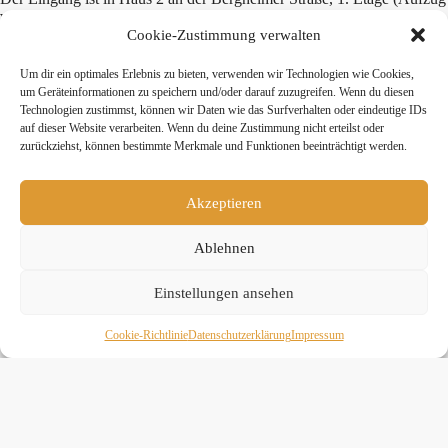
vorhanden) über der Alex Apotheke bei der Neusser Reha bzw. dem
Fitness Studio Clever Fit. Kostenlose Parkplätze gibt es in der
Cookie-Zustimmung verwalten
Parkbucht und auf dem REWE-Parkplatz – bitte immer mit
Parkscheibe (2 Stunden gültig).
Um dir ein optimales Erlebnis zu bieten, verwenden wir Technologien wie Cookies,
um Geräteinformationen zu speichern und/oder darauf zuzugreifen. Wenn du diesen
Technologien zustimmst, können wir Daten wie das Surfverhalten oder eindeutige IDs
Teile diesen Beitrag:
auf dieser Website verarbeiten. Wenn du deine Zustimmung nicht erteilst oder
zurückziehst, können bestimmte Merkmale und Funktionen beeinträchtigt werden.
twittern
teilen
teilen
Akzeptieren
mitteilen
merken
teilen
Ablehnen
teilen
Einstellungen ansehen
Cookie-Richtlinie
Daten­schutz­erklä­rung
Impressum
» Hier findest Du unsere Studionews