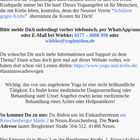
Kraftquelle immer bei Dir hast! Dieses Yogaangebot ist für Menschen,
die mit Krebs leben, kostenlos, denn der Neusser Verein “
Schützen
gegen Krebs
” übernimmt die Kosten für Dich!
Bitte melde Dich unbedingt vorher telefonisch, per WhatsApp/sms
oder E-Mail bei Wiebke:
0177 – 8888 098
oder
wiebke@yogimotion.de
Du wünschst Dir noch mehr Informationen und Support zu dem
Thema? Dann schau doch gern mal auf dieser Website vorbei, wir
haben dort schon viel Lernen dürfen:
https://www.yoga-und-krebs.de/
#lasstunswasbewegen
Wichtig: das von uns angebotene Yoga ist eine nicht heilkundliche
Tätigkeit. Es findet keine medizinische Diagnosestellung oder
Behandlung statt! Unser Angebot ersetzt keine medizinische
Behandlung eines Arztes oder Heilpraktikers!
So kommst Du zu uns:
Du findest uns im Einkaufszentrum
am
Reuschenberger Markt 2
in Neuss-Reuschenberg. Die
Navi-
Adresse
lautet: Bergheimer Straße 504-512, 41466 Neuss.
Der Eingang ist in Haus 2 an der Bergheimer Straße, 1. Etage (Aufzug