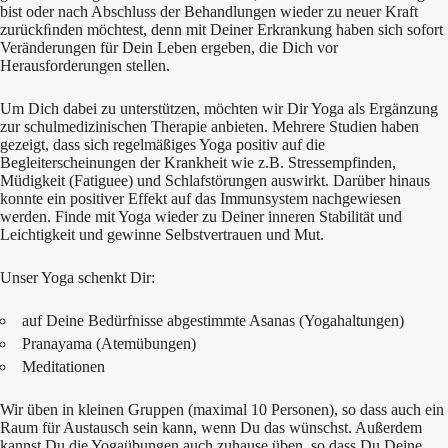
bist oder nach Abschluss der Behandlungen wieder zu neuer Kraft
zurückﬁnden möchtest, denn mit Deiner Erkrankung haben sich sofort
Veränderungen für Dein Leben ergeben, die Dich vor
Herausforderungen stellen.
Um Dich dabei zu unterstützen, möchten wir Dir Yoga als Ergänzung
zur schulmedizinischen Therapie anbieten. Mehrere Studien haben
gezeigt, dass sich regelmäßiges Yoga positiv auf die
Begleiterscheinungen der Krankheit wie z.B. Stressempfinden,
Müdigkeit (Fatiguee) und Schlafstörungen auswirkt. Darüber hinaus
konnte ein positiver Effekt auf das Immunsystem nachgewiesen
werden. Finde mit Yoga wieder zu Deiner inneren Stabilität und
Leichtigkeit und gewinne Selbstvertrauen und Mut.
Unser Yoga schenkt Dir:
auf Deine Bedürfnisse abgestimmte Asanas (Yogahaltungen)
Pranayama (Atemübungen)
Meditationen
Wir üben in kleinen Gruppen (maximal 10 Personen), so dass auch ein
Raum für Austausch sein kann, wenn Du das wünschst. Außerdem
kannst Du die Yogaübungen auch zuhause üben, so dass Du Deine