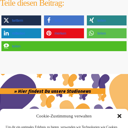
Teile diesen Beitrag:
twittern
teilen
teilen
mitteilen
merken
teilen
teilen
» Hier findest Du unsere Studionews
Cookie-Zustimmung verwalten
» Unsere Hygienemassnahmen
Um dir ein optimales Erlebnis zu bieten, verwenden wir Technologien wie Cookies,