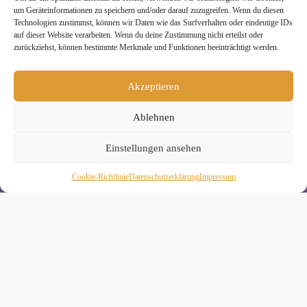
um Geräteinformationen zu speichern und/oder darauf zuzugreifen. Wenn du diesen
Technologien zustimmst, können wir Daten wie das Surfverhalten oder eindeutige IDs
auf dieser Website verarbeiten. Wenn du deine Zustimmung nicht erteilst oder
zurückziehst, können bestimmte Merkmale und Funktionen beeinträchtigt werden.
Melde Dich hier zum Yogimotion Newsletter an:
Akzeptieren
Wenn Du magst, schicke ich Dir ungefähr monatlich Infos zu
aktuellen Kursen und Workshops bei Yogimotion. Du kannst
Ablehnen
Dich natürlich jederzeit wieder abmelden. Alle Details zur
Nutzung Deiner Daten findest Du in unserer
Einstellungen ansehen
Datenschutzerklärung
.
Cookie-Richtlinie
Daten­schutz­erklä­rung
Impressum