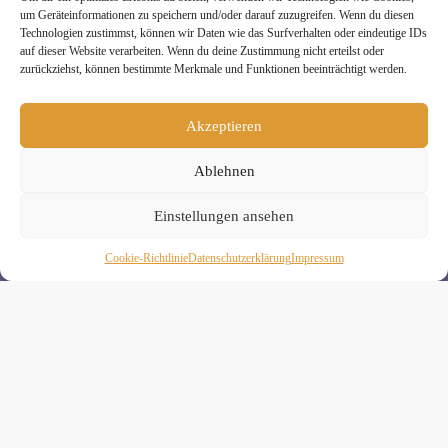
um Geräteinformationen zu speichern und/oder darauf zuzugreifen. Wenn du diesen
Technologien zustimmst, können wir Daten wie das Surfverhalten oder eindeutige IDs
auf dieser Website verarbeiten. Wenn du deine Zustimmung nicht erteilst oder
zurückziehst, können bestimmte Merkmale und Funktionen beeinträchtigt werden.
Melde Dich hier zum Yogimotion Newsletter an:
Akzeptieren
Wenn Du magst, schicke ich Dir ungefähr monatlich Infos zu
aktuellen Kursen und Workshops bei Yogimotion. Du kannst
Ablehnen
Dich natürlich jederzeit wieder abmelden. Alle Details zur
Nutzung Deiner Daten findest Du in unserer
Einstellungen ansehen
Datenschutzerklärung
.
Cookie-Richtlinie
Daten­schutz­erklä­rung
Impressum