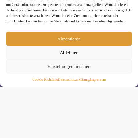
um Geräteinformationen zu speichern und/oder darauf zuzugreifen. Wenn du diesen
Technologien zustimmst, können wir Daten wie das Surfverhalten oder eindeutige IDs
auf dieser Website verarbeiten. Wenn du deine Zustimmung nicht erteilst oder
zurückziehst, können bestimmte Merkmale und Funktionen beeinträchtigt werden.
Melde Dich hier zum Yogimotion Newsletter an:
Akzeptieren
Wenn Du magst, schicke ich Dir ungefähr monatlich Infos zu
aktuellen Kursen und Workshops bei Yogimotion. Du kannst
Ablehnen
Dich natürlich jederzeit wieder abmelden. Alle Details zur
Nutzung Deiner Daten findest Du in unserer
Einstellungen ansehen
Datenschutzerklärung
.
Cookie-Richtlinie
Daten­schutz­erklä­rung
Impressum