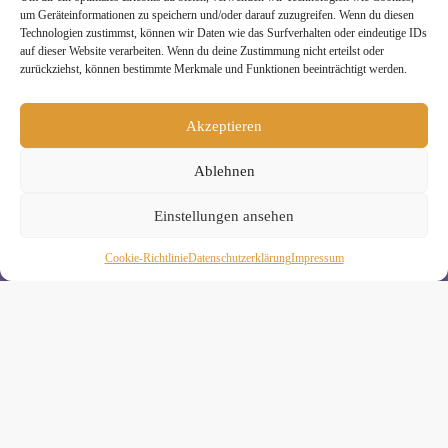
um Geräteinformationen zu speichern und/oder darauf zuzugreifen. Wenn du diesen
Technologien zustimmst, können wir Daten wie das Surfverhalten oder eindeutige IDs
auf dieser Website verarbeiten. Wenn du deine Zustimmung nicht erteilst oder
zurückziehst, können bestimmte Merkmale und Funktionen beeinträchtigt werden.
Melde Dich hier zum Yogimotion Newsletter an:
Akzeptieren
Wenn Du magst, schicke ich Dir ungefähr monatlich Infos zu
aktuellen Kursen und Workshops bei Yogimotion. Du kannst
Ablehnen
Dich natürlich jederzeit wieder abmelden. Alle Details zur
Nutzung Deiner Daten findest Du in unserer
Einstellungen ansehen
Datenschutzerklärung
.
Cookie-Richtlinie
Daten­schutz­erklä­rung
Impressum