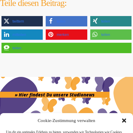
Teile diesen Beitrag:
twittern
teilen
teilen
mitteilen
merken
teilen
teilen
» Hier findest Du unsere Studionews
Cookie-Zustimmung verwalten
» Unsere Hygienemassnahmen
Um dir ein optimales Erlebnis zu bieten, verwenden wir Technologien wie Cookies,