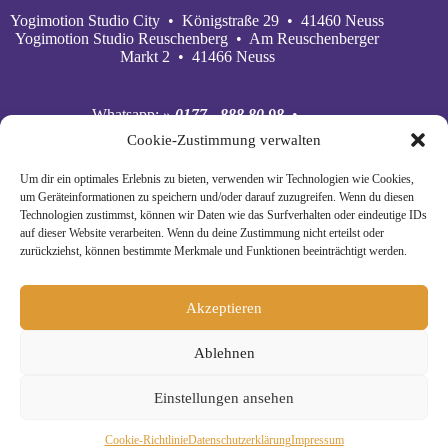
Yogimotion Studio City • Königstraße 29 • 41460 Neuss
Yogimotion Studio Reuschenberg • Am Reuschenberger
Markt 2 • 41466 Neuss
Whatsapp:
» 0177 - 888 80 98
•
Mobil:
» 0177 - 888 80 98
•
Cookie-Zustimmung verwalten
E‑Mail:
» wiebke@yogimotion.de
•
Facebook:
» yogawiebke
• Instagram:
» yogawiebke
•
Um dir ein optimales Erlebnis zu bieten, verwenden wir Technologien wie Cookies,
Youtube:
» yogimotion
• XING:
» Wiebke Schäkel
um Geräteinformationen zu speichern und/oder darauf zuzugreifen. Wenn du diesen
Technologien zustimmst, können wir Daten wie das Surfverhalten oder eindeutige IDs
auf dieser Website verarbeiten. Wenn du deine Zustimmung nicht erteilst oder
zurückziehst, können bestimmte Merkmale und Funktionen beeinträchtigt werden.
Akzeptieren
Ablehnen
Einstellungen ansehen
© Copyright 2024 Yogimotion •
» Impressum
•
Cookie-Richtlinie
Daten­schutz­erklä­rung
Impressum