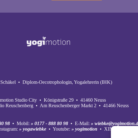
Schäkel • Diplom-Oecotrophologin, Yogalehrerin (IHK)
motion Studio City • Königstraße 29 • 41460 Neuss
dio Reuschenberg • Am Reuschenberger Markt 2 • 41466 Neuss
80 98
• Mobil:
» 0177 - 888 80 98
• E‑Mail:
» wiebke@yogimotion.
nstagram:
» yogawiebke
• Youtube:
» yogimotion
• XING:
» Wiebke