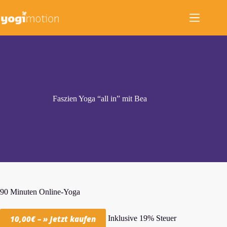
Zum
Inhalt
springen
Faszien Yoga “all in” mit Bea
90 Minuten Online-Yoga
Inklusive 19% Steuer
10,00€ – » Jetzt kaufen