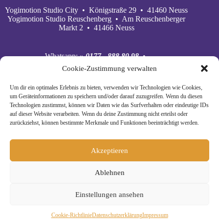
Yogimotion Studio City • Königstraße 29 • 41460 Neuss
Yogimotion Studio Reuschenberg • Am Reuschenberger
Markt 2 • 41466 Neuss
Whatsapp:
» 0177 - 888 80 98
•
Mobil:
» 0177 - 888 80 98
•
Cookie-Zustimmung verwalten
E‑Mail:
» wiebke@yogimotion.de
•
Facebook:
» yogawiebke
• Instagram:
» yogawiebke
•
Um dir ein optimales Erlebnis zu bieten, verwenden wir Technologien wie Cookies,
Youtube:
» yogimotion
• XING:
» Wiebke Schäkel
um Geräteinformationen zu speichern und/oder darauf zuzugreifen. Wenn du diesen
Technologien zustimmst, können wir Daten wie das Surfverhalten oder eindeutige IDs
auf dieser Website verarbeiten. Wenn du deine Zustimmung nicht erteilst oder
zurückziehst, können bestimmte Merkmale und Funktionen beeinträchtigt werden.
Akzeptieren
Ablehnen
Einstellungen ansehen
© Copyright 2024 Yogimotion •
» Impressum
•
Cookie-Richtlinie
Daten­schutz­erklä­rung
Impressum