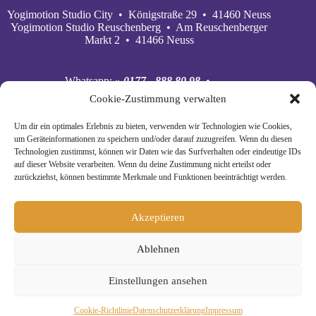
Yogimotion Studio City • Königstraße 29 • 41460 Neuss
Yogimotion Studio Reuschenberg • Am Reuschenberger
Markt 2 • 41466 Neuss
Whatsapp:
» 0177 - 888 80 98
•
Mobil:
» 0177 - 888 80 98
•
Cookie-Zustimmung verwalten
E‑Mail:
» wiebke@yogimotion.de
•
Facebook:
» yogawiebke
• Instagram:
» yogawiebke
•
Um dir ein optimales Erlebnis zu bieten, verwenden wir Technologien wie Cookies,
Youtube:
» yogimotion
• XING:
» Wiebke Schäkel
um Geräteinformationen zu speichern und/oder darauf zuzugreifen. Wenn du diesen
Technologien zustimmst, können wir Daten wie das Surfverhalten oder eindeutige IDs
auf dieser Website verarbeiten. Wenn du deine Zustimmung nicht erteilst oder
zurückziehst, können bestimmte Merkmale und Funktionen beeinträchtigt werden.
Akzeptieren
Ablehnen
Einstellungen ansehen
© Copyright 2024 Yogimotion •
» Impressum
•
Cookie-Richtlinie
Daten­schutz­erklä­rung
Impressum