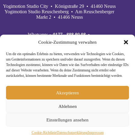
Yogimotion Studio City • Königstraße 29 • 41460 Neuss
Yogimotion Studio Reuschenberg • Am Reuschenberger
Markt 2 • 41466 Neuss
Whatsapp:
» 0177 - 888 80 98
•
Mobil:
» 0177 - 888 80 98
•
Cookie-Zustimmung verwalten
E‑Mail:
» wiebke@yogimotion.de
•
Facebook:
» yogawiebke
• Instagram:
» yogawiebke
•
Um dir ein optimales Erlebnis zu bieten, verwenden wir Technologien wie Cookies,
Youtube:
» yogimotion
• XING:
» Wiebke Schäkel
um Geräteinformationen zu speichern und/oder darauf zuzugreifen. Wenn du diesen
Technologien zustimmst, können wir Daten wie das Surfverhalten oder eindeutige IDs
auf dieser Website verarbeiten. Wenn du deine Zustimmung nicht erteilst oder
zurückziehst, können bestimmte Merkmale und Funktionen beeinträchtigt werden.
Akzeptieren
Ablehnen
Einstellungen ansehen
© Copyright 2024 Yogimotion •
» Impressum
•
Cookie-Richtlinie
Daten­schutz­erklä­rung
Impressum