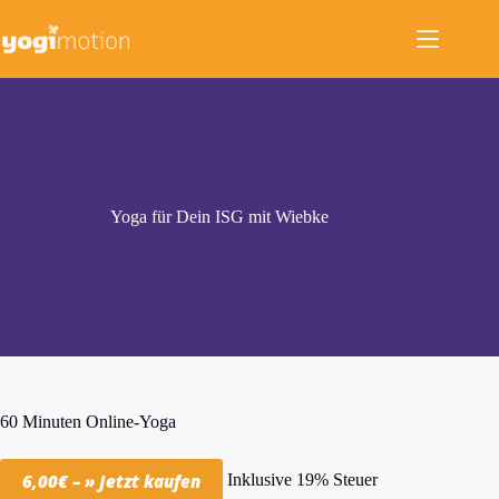
Zum
Inhalt
springen
Yoga für Dein ISG mit Wiebke
60 Minuten Online-Yoga
Inklusive 19% Steuer
6,00€ – » Jetzt kaufen