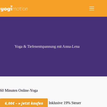
Zum
Inhalt
springen
Yoga & Tiefenentspannung mit Anna-Lena
60 Minuten Online-Yoga
Inklusive 19% Steuer
6,00€ – » Jetzt kaufen