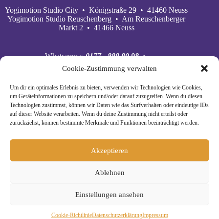
Yogimotion Studio City • Königstraße 29 • 41460 Neuss
Yogimotion Studio Reuschenberg • Am Reuschenberger
Markt 2 • 41466 Neuss
Whatsapp:
» 0177 - 888 80 98
•
Mobil:
» 0177 - 888 80 98
•
Cookie-Zustimmung verwalten
E‑Mail:
» wiebke@yogimotion.de
•
Facebook:
» yogawiebke
• Instagram:
» yogawiebke
•
Um dir ein optimales Erlebnis zu bieten, verwenden wir Technologien wie Cookies,
Youtube:
» yogimotion
• XING:
» Wiebke Schäkel
um Geräteinformationen zu speichern und/oder darauf zuzugreifen. Wenn du diesen
Technologien zustimmst, können wir Daten wie das Surfverhalten oder eindeutige IDs
auf dieser Website verarbeiten. Wenn du deine Zustimmung nicht erteilst oder
zurückziehst, können bestimmte Merkmale und Funktionen beeinträchtigt werden.
Akzeptieren
Ablehnen
Einstellungen ansehen
© Copyright 2024 Yogimotion •
» Impressum
•
Cookie-Richtlinie
Daten­schutz­erklä­rung
Impressum