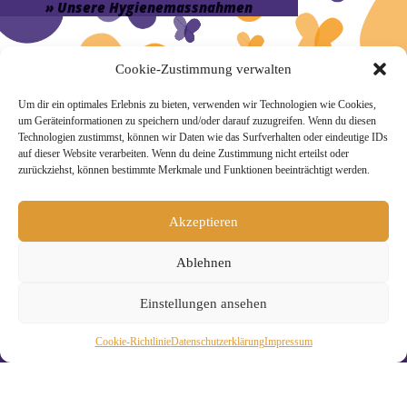
» Unsere Hygienemassnahmen
Cookie-Zustimmung verwalten
Um dir ein optimales Erlebnis zu bieten, verwenden wir Technologien wie Cookies,
Melde Dich hier zum Yogimotion Newsletter an:
um Geräteinformationen zu speichern und/oder darauf zuzugreifen. Wenn du diesen
Technologien zustimmst, können wir Daten wie das Surfverhalten oder eindeutige IDs
Wenn Du magst, schicke ich Dir ungefähr monatlich Infos zu
auf dieser Website verarbeiten. Wenn du deine Zustimmung nicht erteilst oder
aktuellen Kursen und Workshops bei Yogimotion. Du kannst
zurückziehst, können bestimmte Merkmale und Funktionen beeinträchtigt werden.
Dich natürlich jederzeit wieder abmelden. Alle Details zur
Nutzung Deiner Daten findest Du in unserer
Datenschutzerklärung
.
Akzeptieren
Ablehnen
Einstellungen ansehen
Cookie-Richtlinie
Daten­schutz­erklä­rung
Impressum