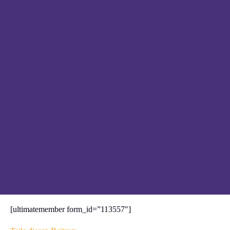
[ultimatemember form_id=”113557″]