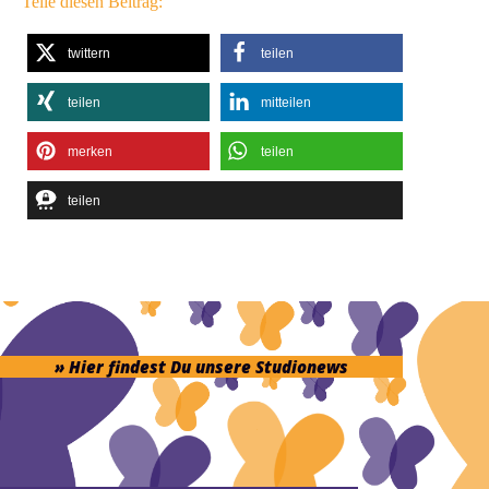
Teile diesen Beitrag:
twittern
teilen
teilen
mitteilen
merken
teilen
teilen
» Hier findest Du unsere Studionews