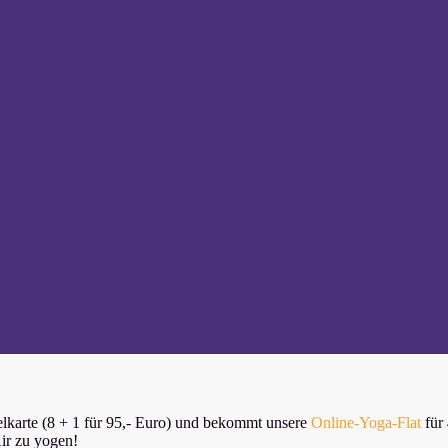
elkarte (8 + 1 für 95,- Euro) und bekommt unsere
Online-Yoga-Flat
für 
Air zu yogen!