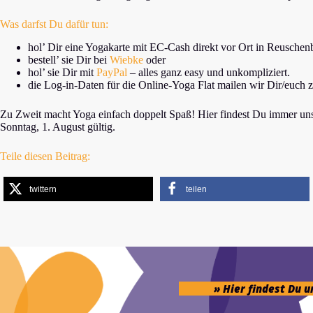
Was darfst Du dafür tun:
hol’ Dir eine Yogakarte mit EC-Cash direkt vor Ort in Reuschen
bestell’ sie Dir bei
Wiebke
oder
hol’ sie Dir mit
PayPal
– alles ganz easy und unkompliziert.
die Log-in-Daten für die Online-Yoga Flat mailen wir Dir/euch zu
Zu Zweit macht Yoga einfach doppelt Spaß! Hier findest Du immer uns
Sonntag, 1. August gültig.
Teile diesen Beitrag:
twittern
teilen
» Hier findest Du 