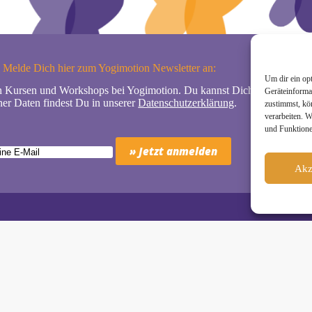
Melde Dich hier zum Yogimotion Newsletter an:
Um dir ein op
n Kursen und Workshops bei Yogimotion. Du kannst Dich natürlich jede
Geräteinforma
er Daten findest Du in unserer
Datenschutzerklärung
.
zustimmst, kö
verarbeiten. 
und Funktione
Akz