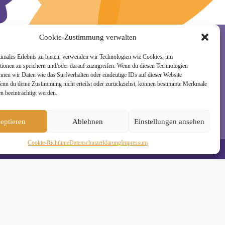
Cookie-Zustimmung verwalten
timales Erlebnis zu bieten, verwenden wir Technologien wie Cookies, um
rzeit wieder abmelden. Alle Details zur Nutzung
tionen zu speichern und/oder darauf zuzugreifen. Wenn du diesen Technologien
nnen wir Daten wie das Surfverhalten oder eindeutige IDs auf dieser Website
Wenn du deine Zustimmung nicht erteilst oder zurückziehst, können bestimmte Merkmale
n beeinträchtigt werden.
eptieren
Ablehnen
Einstellungen ansehen
Cookie-Richtlinie
Daten­schutz­erklä­rung
Impressum