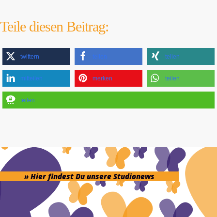
Teile diesen Beitrag:
twittern
teilen
teilen
mitteilen
merken
teilen
teilen
» Hier findest Du unsere Studionews