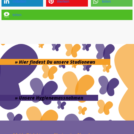
mitteilen
merken
teilen
teilen
» Hier findest Du unsere Studionews
» Unsere Hygienemassnahmen