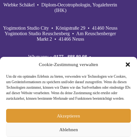
Wiebke Schäkel • Diplom-Oecotrophologin, Yogalehrerin
(IHK)
Yogimotion Studio City • Königstraße 29 • 41460 Neuss
Yogimotion Studio Reuschenberg • Am Reuschenberger
Markt 2 • 41466 Neuss
Whatsapp:
» 0177 - 888 80 98
•
Mobil:
» 0177 - 888 80 98
•
Cookie-Zustimmung verwalten
E‑Mail:
» wiebke@yogimotion.de
•
Facebook:
» yogawiebke
• Instagram:
» yogawiebke
•
Um dir ein optimales Erlebnis zu bieten, verwenden wir Technologien wie Cookies,
Youtube:
» yogimotion
• XING:
» Wiebke Schäkel
um Geräteinformationen zu speichern und/oder darauf zuzugreifen. Wenn du diesen
Technologien zustimmst, können wir Daten wie das Surfverhalten oder eindeutige IDs
auf dieser Website verarbeiten. Wenn du deine Zustimmung nicht erteilst oder
zurückziehst, können bestimmte Merkmale und Funktionen beeinträchtigt werden.
Akzeptieren
Ablehnen