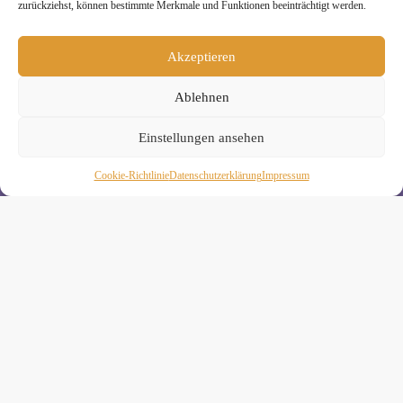
zurückziehst, können bestimmte Merkmale und Funktionen beeinträchtigt werden.
Melde Dich hier zum Yogimotion Newsletter an:
Wenn Du magst, schicke ich Dir ungefähr monatlich Infos zu
Akzeptieren
aktuellen Kursen und Workshops bei Yogimotion. Du kannst
Dich natürlich jederzeit wieder abmelden. Alle Details zur
Nutzung Deiner Daten findest Du in unserer
Ablehnen
Datenschutzerklärung
.
Einstellungen ansehen
Cookie-Richtlinie
Daten­schutz­erklä­rung
Impressum