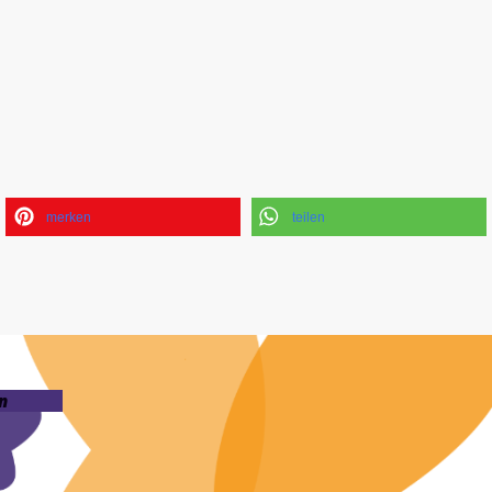
merken
teilen
n