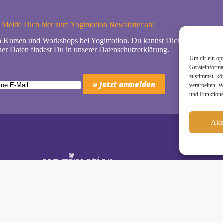
Melde Dich hier zum Yogimotion Newsletter an:
n Kursen und Workshops bei Yogimotion. Du kannst Dich natürlich jede
er Daten findest Du in unserer
Datenschutzerklärung
.
Um dir ein op
Geräteinforma
zustimmst, kö
verarbeiten. 
und Funktione
Akz