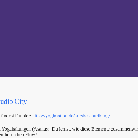
tudio City
findest Du hier:
https://yogimotion.de/kursbeschreibung/
d Yogahaltungen (Asanas). Du lernst, wie diese Elemente zusammenwir
en herrlichen Flow!