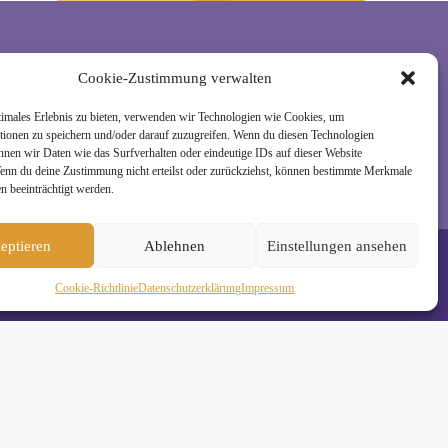
Cookie-Zustimmung verwalten
rzeit wieder abmelden. Alle Details zur Nutzung
timales Erlebnis zu bieten, verwenden wir Technologien wie Cookies, um
tionen zu speichern und/oder darauf zuzugreifen. Wenn du diesen Technologien
nnen wir Daten wie das Surfverhalten oder eindeutige IDs auf dieser Website
Wenn du deine Zustimmung nicht erteilst oder zurückziehst, können bestimmte Merkmale
n beeinträchtigt werden.
eptieren
Ablehnen
Einstellungen ansehen
Cookie-Richtlinie
Daten­schutz­erklä­rung
Impressum