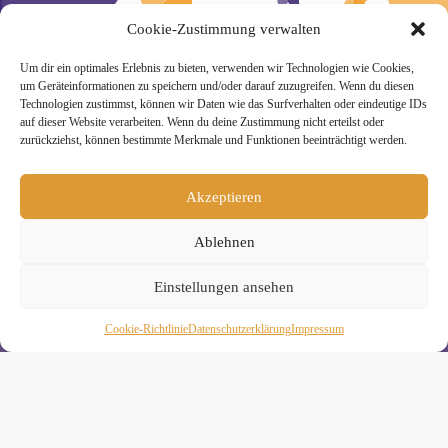
Cookie-Zustimmung verwalten
Um dir ein optimales Erlebnis zu bieten, verwenden wir Technologien wie Cookies,
um Geräteinformationen zu speichern und/oder darauf zuzugreifen. Wenn du diesen
» Unsere Hygienemassnahmen
Technologien zustimmst, können wir Daten wie das Surfverhalten oder eindeutige IDs
auf dieser Website verarbeiten. Wenn du deine Zustimmung nicht erteilst oder
zurückziehst, können bestimmte Merkmale und Funktionen beeinträchtigt werden.
Akzeptieren
Melde Dich hier zum Yogimotion Newsletter an:
Ablehnen
Wenn Du magst, schicke ich Dir ungefähr monatlich Infos zu
aktuellen Kursen und Workshops bei Yogimotion. Du kannst
Einstellungen ansehen
Dich natürlich jederzeit wieder abmelden. Alle Details zur
Nutzung Deiner Daten findest Du in unserer
Datenschutzerklärung
.
Cookie-Richtlinie
Daten­schutz­erklä­rung
Impressum