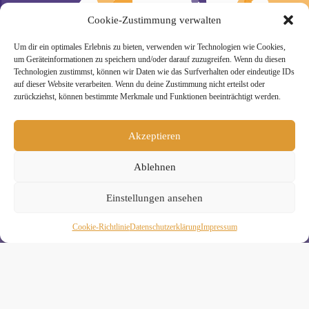
Cookie-Zustimmung verwalten
Um dir ein optimales Erlebnis zu bieten, verwenden wir Technologien wie Cookies,
um Geräteinformationen zu speichern und/oder darauf zuzugreifen. Wenn du diesen
» Unsere Hygienemassnahmen
Technologien zustimmst, können wir Daten wie das Surfverhalten oder eindeutige IDs
auf dieser Website verarbeiten. Wenn du deine Zustimmung nicht erteilst oder
zurückziehst, können bestimmte Merkmale und Funktionen beeinträchtigt werden.
Akzeptieren
Melde Dich hier zum Yogimotion Newsletter an:
Ablehnen
Wenn Du magst, schicke ich Dir ungefähr monatlich Infos zu
aktuellen Kursen und Workshops bei Yogimotion. Du kannst
Einstellungen ansehen
Dich natürlich jederzeit wieder abmelden. Alle Details zur
Nutzung Deiner Daten findest Du in unserer
Datenschutzerklärung
.
Cookie-Richtlinie
Daten­schutz­erklä­rung
Impressum