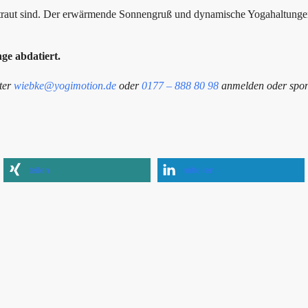
rtraut sind. Der erwärmende Sonnengruß und dynamische Yogahaltungen
ge abdatiert.
nter
wiebke@yogimotion.de
oder
0177 – 888 80 98
anmelden oder spon
teilen
mitteilen