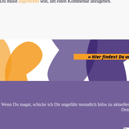
Du musst
angemeldet
sein, um einen Kommentar abzugeben.
» Hier findest Du 
Wenn Du magst, schicke ich Dir ungefähr monatlich Infos zu aktuelle
Dein