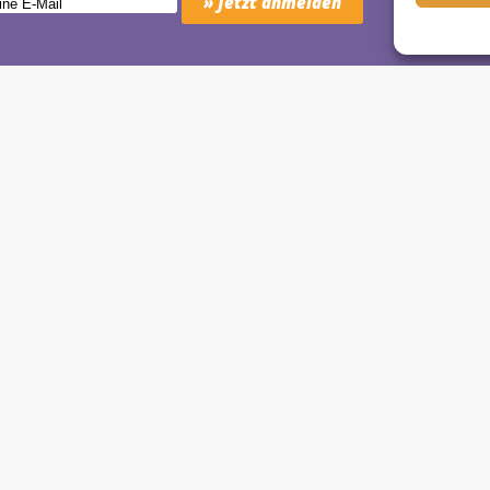
Schäkel • Diplom-Oecotrophologin, Yogalehrerin (IHK)
motion Studio City • Königstraße 29 • 41460 Neuss
dio Reuschenberg • Am Reuschenberger Markt 2 • 41466 Neuss
80 98
• Mobil:
» 0177 - 888 80 98
• E‑Mail:
» wiebke@yogimotion.
nstagram:
» yogawiebke
• Youtube:
» yogimotion
• XING:
» Wiebke