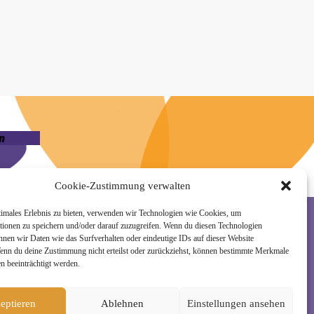
n
Cookie-Zustimmung verwalten
timales Erlebnis zu bieten, verwenden wir Technologien wie Cookies, um
tionen zu speichern und/oder darauf zuzugreifen. Wenn du diesen Technologien
nnen wir Daten wie das Surfverhalten oder eindeutige IDs auf dieser Website
Wenn du deine Zustimmung nicht erteilst oder zurückziehst, können bestimmte Merkmale
rzeit wieder abmelden. Alle Details zur Nutzung
n beeinträchtigt werden.
eptieren
Ablehnen
Einstellungen ansehen