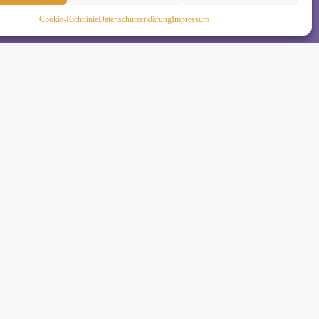
Cookie-Richtlinie
Daten­schutz­erklä­rung
Impressum
de
•
 Schäkel