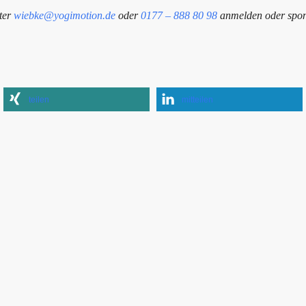
nter
wiebke@yogimotion.de
oder
0177 – 888 80 98
anmelden oder spon
teilen
mitteilen