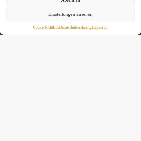
Einstellungen ansehen
Cookie-Richtlinie
Daten­schutz­erklä­rung
Impressum
Wiebke Schäkel • Diplom-Oecotrophologin, Yogalehrerin
(IHK)
Yogimotion Studio City • Königstraße 29 • 41460 Neuss
Yogimotion Studio Reuschenberg • Am Reuschenberger
Markt 2 • 41466 Neuss