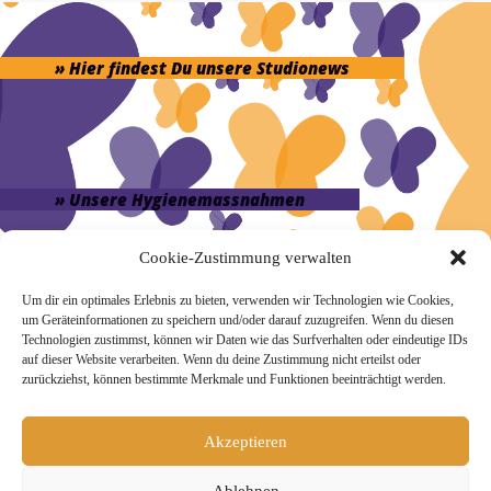
» Hier findest Du unsere Studionews
» Unsere Hygienemassnahmen
Cookie-Zustimmung verwalten
Um dir ein optimales Erlebnis zu bieten, verwenden wir Technologien wie Cookies,
um Geräteinformationen zu speichern und/oder darauf zuzugreifen. Wenn du diesen
Melde Dich hier zum Yogimotion Newsletter an:
Technologien zustimmst, können wir Daten wie das Surfverhalten oder eindeutige IDs
auf dieser Website verarbeiten. Wenn du deine Zustimmung nicht erteilst oder
Wenn Du magst, schicke ich Dir ungefähr monatlich Infos zu
zurückziehst, können bestimmte Merkmale und Funktionen beeinträchtigt werden.
aktuellen Kursen und Workshops bei Yogimotion. Du kannst
Dich natürlich jederzeit wieder abmelden. Alle Details zur
Nutzung Deiner Daten findest Du in unserer
Akzeptieren
Datenschutzerklärung
.
Ablehnen