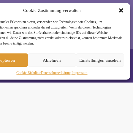
rzeit wieder abmelden. Alle Details zur Nutzung
Cookie-Zustimmung verwalten
timales Erlebnis zu bieten, verwenden wir Technologien wie Cookies, um
tionen zu speichern und/oder darauf zuzugreifen. Wenn du diesen Technologien
nnen wir Daten wie das Surfverhalten oder eindeutige IDs auf dieser Website
Wenn du deine Zustimmung nicht erteilst oder zurückziehst, können bestimmte Merkmale
n beeinträchtigt werden.
eptieren
Ablehnen
Einstellungen ansehen
Cookie-Richtlinie
Daten­schutz­erklä­rung
Impressum