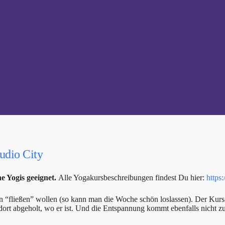
udio City
e Yogis geeignet.
Alle Yogakursbeschreibungen findest Du hier:
https
hen “fließen” wollen (so kann man die Woche schön loslassen). Der Ku
rt abgeholt, wo er ist. Und die Entspannung kommt ebenfalls nicht zu