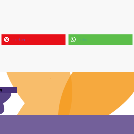
merken
teilen
n