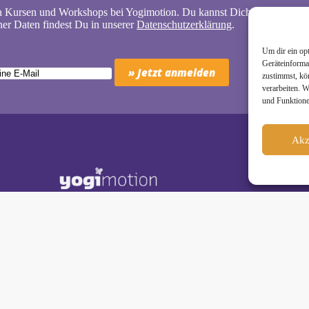
n Kursen und Workshops bei Yogimotion. Du kannst Dich natürlich jede
er Daten findest Du in unserer
Datenschutzerklärung
.
Um dir ein op
Geräteinforma
zustimmst, kö
verarbeiten. 
und Funktione
Akz
Schäkel • Diplom-Oecotrophologin, Yogalehrerin (IHK)