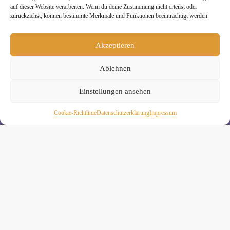
auf dieser Website verarbeiten. Wenn du deine Zustimmung nicht erteilst oder
zurückziehst, können bestimmte Merkmale und Funktionen beeinträchtigt werden.
Melde Dich hier zum Yogimotion Newsletter an:
Akzeptieren
Wenn Du magst, schicke ich Dir ungefähr monatlich Infos zu
aktuellen Kursen und Workshops bei Yogimotion. Du kannst
Dich natürlich jederzeit wieder abmelden. Alle Details zur
Ablehnen
Nutzung Deiner Daten findest Du in unserer
Datenschutzerklärung
.
Einstellungen ansehen
Cookie-Richtlinie
Daten­schutz­erklä­rung
Impressum