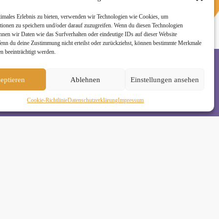
n
timales Erlebnis zu bieten, verwenden wir Technologien wie Cookies, um
tionen zu speichern und/oder darauf zuzugreifen. Wenn du diesen Technologien
nnen wir Daten wie das Surfverhalten oder eindeutige IDs auf dieser Website
Wenn du deine Zustimmung nicht erteilst oder zurückziehst, können bestimmte Merkmale
n beeinträchtigt werden.
eptieren
Ablehnen
Einstellungen ansehen
rzeit wieder abmelden. Alle Details zur Nutzung
Cookie-Richtlinie
Daten­schutz­erklä­rung
Impressum