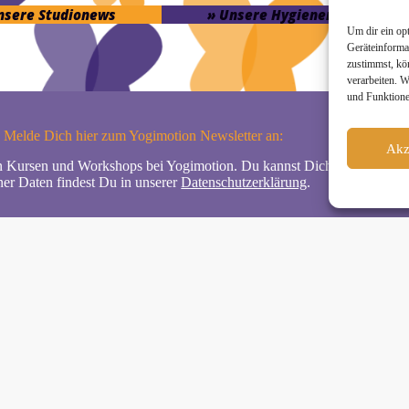
unsere Studionews
» Unsere Hygienemassnahme
Um dir ein op
Geräteinforma
zustimmst, kö
verarbeiten. 
und Funktione
Melde Dich hier zum Yogimotion Newsletter an:
Akz
n Kursen und Workshops bei Yogimotion. Du kannst Dich natürlich jede
er Daten findest Du in unserer
Datenschutzerklärung
.