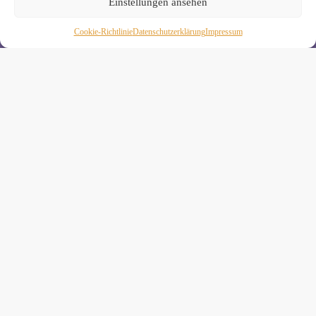
Einstellungen ansehen
Melde Dich hier zum Yogimotion Newsletter an:
Cookie-Richtlinie
Daten­schutz­erklä­rung
Impressum
Wenn Du magst, schicke ich Dir ungefähr monatlich Infos zu
aktuellen Kursen und Workshops bei Yogimotion. Du kannst
Dich natürlich jederzeit wieder abmelden. Alle Details zur
Nutzung Deiner Daten findest Du in unserer
Datenschutzerklärung
.