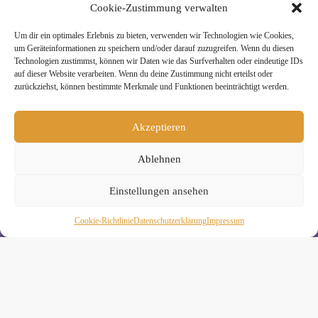
Cookie-Zustimmung verwalten
Um dir ein optimales Erlebnis zu bieten, verwenden wir Technologien wie Cookies,
» Unsere Hygienemassnahmen
um Geräteinformationen zu speichern und/oder darauf zuzugreifen. Wenn du diesen
Technologien zustimmst, können wir Daten wie das Surfverhalten oder eindeutige IDs
auf dieser Website verarbeiten. Wenn du deine Zustimmung nicht erteilst oder
zurückziehst, können bestimmte Merkmale und Funktionen beeinträchtigt werden.
Akzeptieren
Melde Dich hier zum Yogimotion Newsletter an:
Ablehnen
Wenn Du magst, schicke ich Dir ungefähr monatlich Infos zu
aktuellen Kursen und Workshops bei Yogimotion. Du kannst
Dich natürlich jederzeit wieder abmelden. Alle Details zur
Einstellungen ansehen
Nutzung Deiner Daten findest Du in unserer
Datenschutzerklärung
.
Cookie-Richtlinie
Daten­schutz­erklä­rung
Impressum